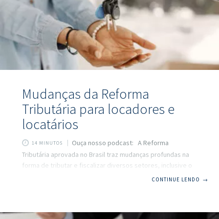
custos, fluxo de caixa
Mudanças da Reforma
Tributária para locadores e
locatários
Ouça nosso podcast: A Reforma
14 MINUTOS
Tributária aprovada no Brasil traz mudanças profundas na
forma de tributar e fiscalizar diversos setores, inclusive o
mercado de aluguéis. Se você é locador (proprietário que
CONTINUE LENDO
→
aluga imóveis) ou locatário (inquilino que paga aluguel), é
hora de entender o que muda na prática. Em linguagem
simples, vamos explicar como ficam os contratos, quais