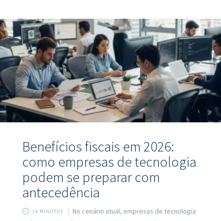
tributária vai aumentar? O Lucro Presumido vai acabar? Vai
valer mais a pena ir para o Lucro Real após a reforma? E,
principalmente, como se preparar desde já para não ser
pego de surpresa? Este
Benefícios fiscais em 2026:
como empresas de tecnologia
podem se preparar com
antecedência
No cenário atual, empresas de tecnologia
14 MINUTOS