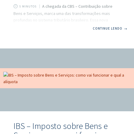
A chegada da CBS – Contribuição sobre
5 MINUTOS
Bens e Serviços, marca uma das transformações mais
profundas no sistema tributário brasileiro. Essa nova
contribuição, que substituirá o PIS e a COFINS, integra o
CONTINUE LENDO
→
chamado IVA Dual, composto também pela IBS (Imposto
sobre Bens e Serviços), que substituirá ICMS e ISS. A CBS
terá uma alíquota estimada de 8,80%, enquanto a IBS será
de 17,70%, totalizando 26,50% de carga tributária nos
moldes do IVA Dual. Neste artigo, você vai entender como a
CBS vai
IBS – Imposto sobre Bens e