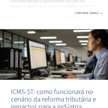
enfrentam desafios e oportunidades marcados por
mudanças regulatórias profundas e a iminência da Reforma
Tributária. Esse palco dinâmico ganha ainda mais destaque
CONTINUE LENDO
→
quando o assunto são incentivos tributários, um tema
essencial para organizações que buscam crescer, inovar e
competir globalmente. Com o avanço das discussões
sobre a revisão de medidas como a Lei do Bem e a extinção
gradual de incentivos especiais, torna-se fundamental
analisar como se preparar para o ciclo de 2026. O
acompanhamento contínuo
ICMS-ST: como funcionará no
cenário da reforma tributária e
impactos para a indústria