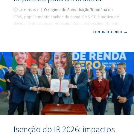
O regime de Substituição Tributária do
10 MINUTOS
ICMS, popularmente conhecido como ICMS-ST, é motivo de
dúvidas e de planejamento cuidadoso, especialmente para
a indústria. Buscar clareza no entendimento e atualização
CONTINUE LENDO
→
constante é fundamental nesse universo de tributos
indiretos, que afeta praticamente toda a cadeia produtiva
do país. Com a chegada da reforma tributária, o cenário
desenhado à frente é de profundas mudanças,
pertencendo a um ciclo que exige preparação, simulações
e a redefinição de estratégias empresariais. Neste artigo,
vamos explicar de forma simples
Isenção do IR 2026: impactos