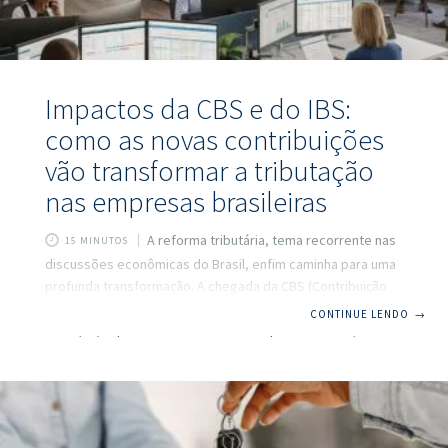
Impactos da CBS e do IBS:
como as novas contribuições
vão transformar a tributação
nas empresas brasileiras
A reforma tributária, tema recorrente nas
15 MINUTOS
discussões econômicas do Brasil, enfim caminha para uma
profunda transformação. A chegada da CBS (Contribuição
sobre Bens e Serviços) e do IBS (Imposto sobre Bens e
CONTINUE LENDO
→
Serviços) representa um novo marco para a tributação de
empresas e promete provocar mudanças expressivas no
ambiente de negócios brasileiro. No lugar de tributos
tradicionais, como PIS, COFINS, ICMS e ISS, essas novas
contribuições inauguram uma forma inédita de apuração e
recolhimento de impostos, reposicionando obrigações,