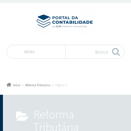
MENU
BUSCA
Pular para o conteúdo
Início
Reforma Tributária
Página 2
Reforma
Tributária