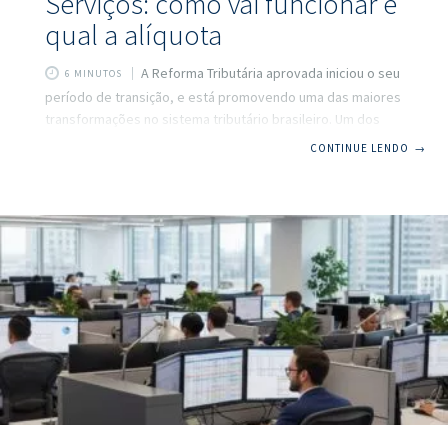
Serviços: como vai funcionar e
qual a alíquota
A Reforma Tributária aprovada iniciou o seu
6 MINUTOS
período de transição, e está promovendo uma das maiores
transformações no sistema tributário brasileiro. Um dos
pilares dessa mudança é a criação do IBS – Imposto sobre
CONTINUE LENDO
→
Bens e Serviços, que substituirá tributos estaduais e
municipais em um modelo mais moderno, transparente e
alinhado com os sistemas de países desenvolvidos. Neste
artigo da CLM Controller Contabilidade, vamos explicar o
que é o IBS, como ele vai funcionar, qual será sua alíquota
estimada, e como as