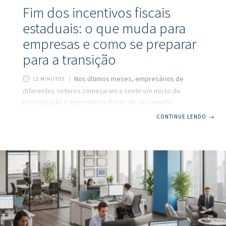
Fim dos incentivos fiscais
estaduais: o que muda para
empresas e como se preparar
para a transição
Nos últimos meses, empresários de
12 MINUTOS
diferentes setores começaram a sentir um misto de
preocupação e expectativa diante de um caminho
inevitável: o término dos subsídios fiscais estaduais,
CONTINUE LENDO
→
impulsionado diretamente pela Reforma Tributária. A
substituição do ICMS (Imposto sobre Circulação de
Mercadorias e Serviços) pelo novo IBS (Imposto sobre
Bens e Serviços) não apenas desenha outro cenário para o
sistema tributário nacional, mas também termina, ou
reformula profundamente, mais de quatro décadas de
políticas estaduais que visavam atrair investimentos, criar
empregos e movimentar