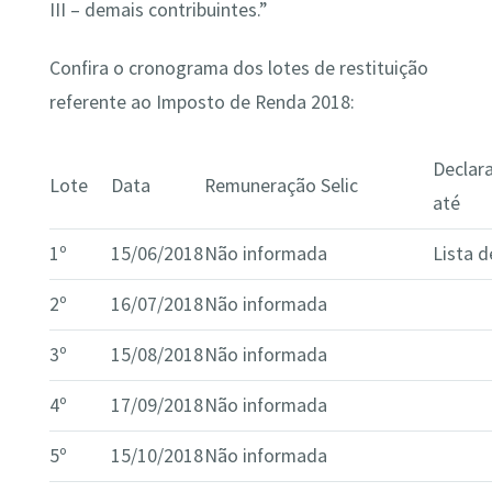
III – demais contribuintes.”
Confira o cronograma dos lotes de restituição
referente ao Imposto de Renda 2018:
Declar
Lote
Data
Remuneração Selic
até
1º
15/06/2018
Não informada
Lista d
2º
16/07/2018
Não informada
3º
15/08/2018
Não informada
4º
17/09/2018
Não informada
5º
15/10/2018
Não informada