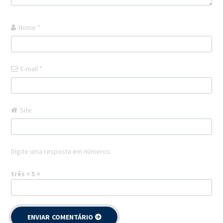
Nome
*
E-mail
*
Site
Digite uma resposta em números:
três × 5 =