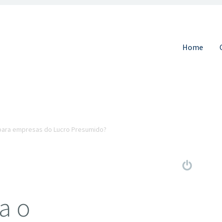
Pular para 
Home
 para empresas do Lucro Presumido?
a o