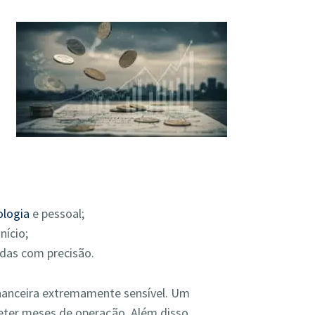
ologia
e pessoal;
nício;
ídas com precisão.
inanceira extremamente sensível. Um
ter meses de operação. Além disso,