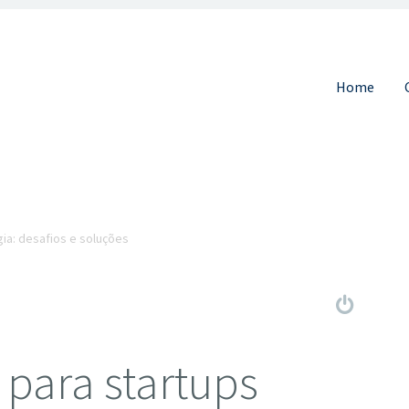
Pular para 
Home
gia: desafios e soluções
 para startups