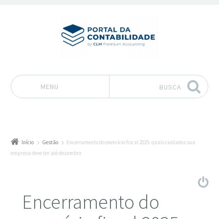
MENU
BUSCA
Pular para o conteúdo
Início
Gestão
Encerramento do exercício fiscal 2025: quais cuidados sua
empresa deve ter até dezembro
Encerramento do