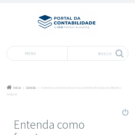
MENU
BUSCA
Pular para o conteúdo
Início
Gestão
Entenda como funciona o cruzamento de dados da Receita
Federal
Entenda como