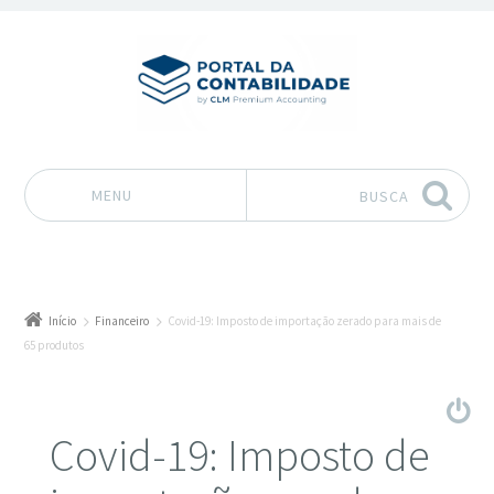
MENU
BUSCA
Pular para o conteúdo
Início
Financeiro
Covid-19: Imposto de importação zerado para mais de
65 produtos
Covid-19: Imposto de