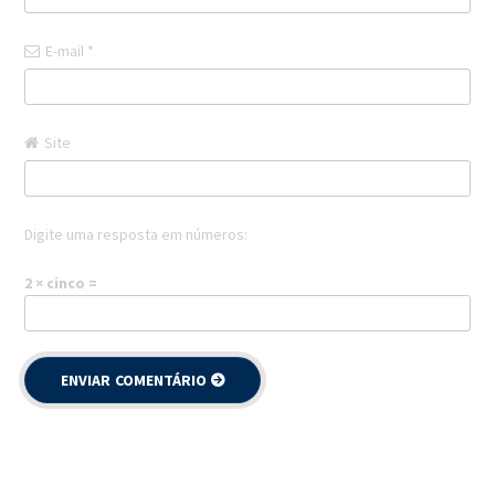
E-mail
*
Site
Digite uma resposta em números:
2 × cinco =