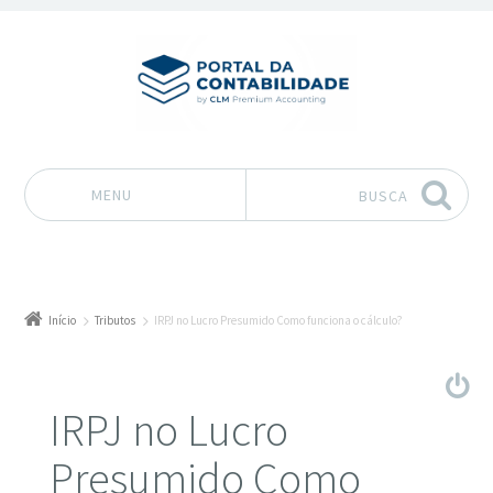
MENU
BUSCA
Pular para o conteúdo
Início
Tributos
IRPJ no Lucro Presumido Como funciona o cálculo?
IRPJ no Lucro
Presumido Como