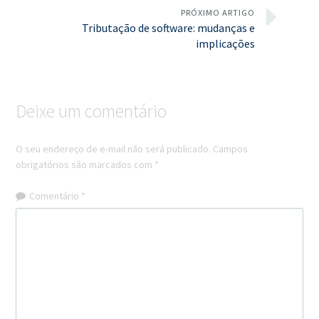
PRÓXIMO ARTIGO
Tributação de software: mudanças e
implicações
Deixe um comentário
O seu endereço de e-mail não será publicado.
Campos
obrigatórios são marcados com
*
Comentário
*