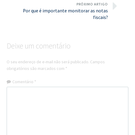
PRÓXIMO ARTIGO
Por que é importante monitorar as notas
fiscais?
Deixe um comentário
O seu endereço de e-mail não será publicado.
Campos
obrigatórios são marcados com
*
Comentário
*