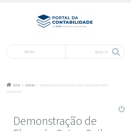
MENU
BUSCA
Pular para o conteúdo
Início
Gestão
Demonstração de Fluxo de Caixa: Saiba quem deve
apresentar
Demonstração de