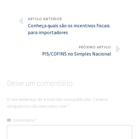
ARTIGO ANTERIOR
Conheça quais são os incentivos fiscais
para importadores
PRÓXIMO ARTIGO
PIS/COFINS no Simples Nacional
Deixe um comentário
O seu endereço de e-mail não será publicado.
Campos
obrigatórios são marcados com
*
Comentário
*