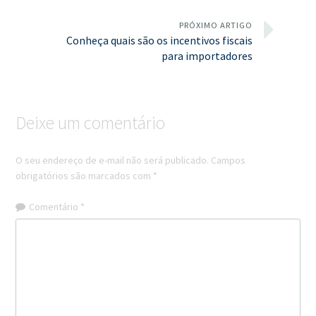
PRÓXIMO ARTIGO
Conheça quais são os incentivos fiscais
para importadores
Deixe um comentário
O seu endereço de e-mail não será publicado.
Campos
obrigatórios são marcados com
*
Comentário
*