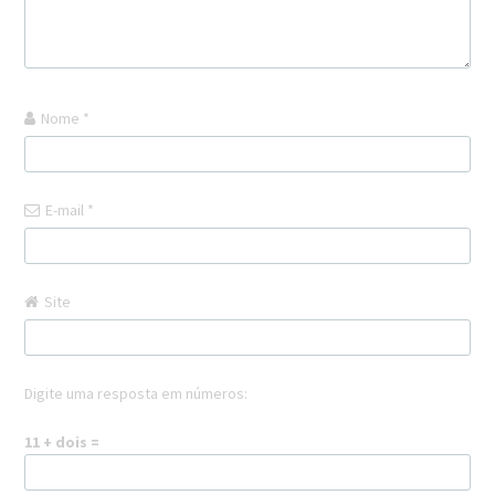
Nome
*
E-mail
*
Site
Digite uma resposta em números:
11 + dois =