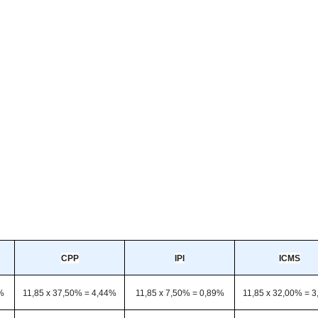
CPP
IPI
ICMS
0%
11,85 x 37,50% = 4,44%
11,85 x 7,50% = 0,89%
11,85 x 32,00% = 