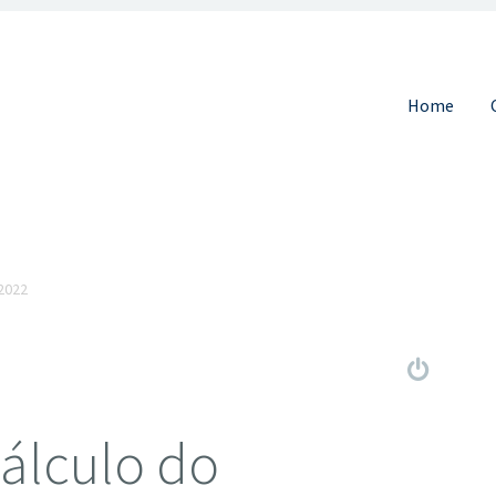
Pular para 
Home
2022
álculo do