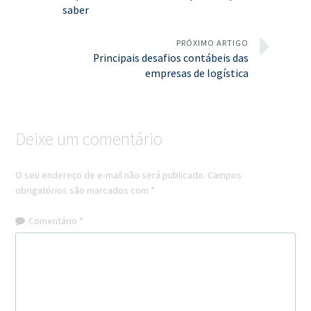
saber
PRÓXIMO ARTIGO
Principais desafios contábeis das
empresas de logística
Deixe um comentário
O seu endereço de e-mail não será publicado.
Campos
obrigatórios são marcados com
*
Comentário
*