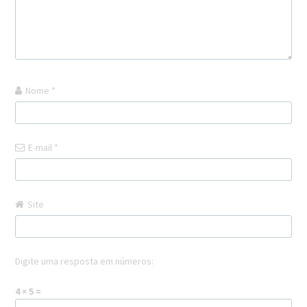
Nome
*
E-mail
*
Site
Digite uma resposta em números:
4 × 5 =