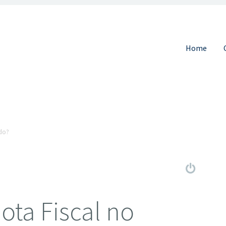
Pular para 
Home
do?
ota Fiscal no