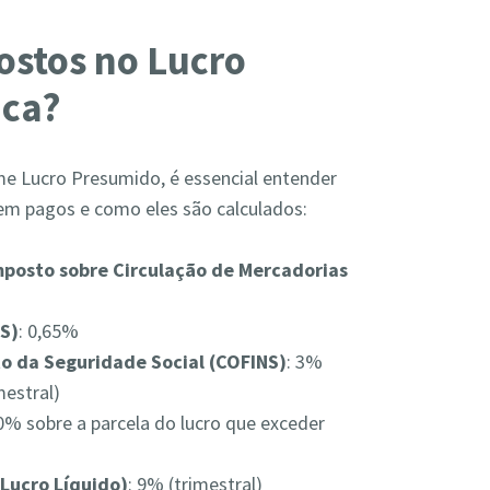
ostos no Lucro
ica?
me Lucro Presumido, é essencial entender
em pagos e como eles são calculados:
mposto sobre Circulação de Mercadorias
IS)
: 0,65%
o da Seguridade Social (COFINS)
: 3%
mestral)
10% sobre a parcela do lucro que exceder
 Lucro Líquido)
: 9% (trimestral)