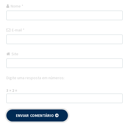
Nome
*
E-mail
*
Site
Digite uma resposta em números:
3 × 2 =