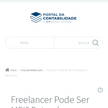
MENU
BUSCA
Pular para o conteúdo
Início
Empreendedorismo
Freelancer Pode Ser MEI? Entenda os
Requisitos
Freelancer Pode Ser